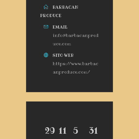
BARBACAN
PRODUCE
EMAIL
info@barbacanprod
uce.com
SITO WEB
https://www.barbac
anproduce.com/
29
11
5
31