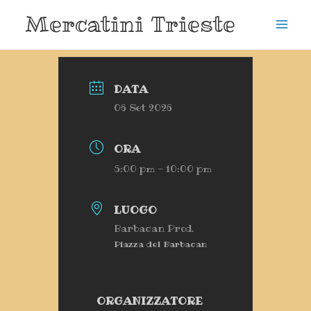
Vai
Mercatini Trieste
al
contenuto
DATA
06 Set 2026
ORA
5:00 pm - 10:00 pm
LUOGO
Barbacan Prod.
Piazza del Barbacan
ORGANIZZATORE